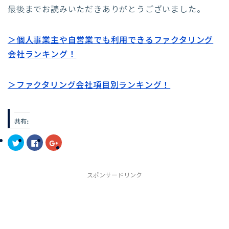
最後までお読みいただきありがとうございました。
＞個人事業主や自営業でも利用できるファクタリング
会社ランキング！
＞ファクタリング会社項目別ランキング！
共有:
ク
F
ク
リ
a
リ
ッ
c
ッ
ク
e
ク
し
b
し
て
o
て
スポンサードリンク
T
o
G
w
k
o
i
で
o
t
共
g
t
有
l
e
す
e
r
る
+
で
に
で
共
は
共