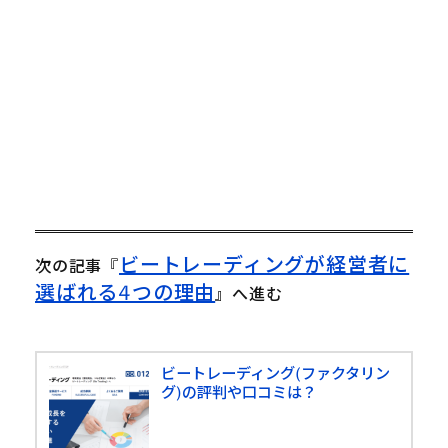
有
ク
有
(
リ
(
新
ッ
新
し
ク
し
い
し
い
ウ
て
ウ
ィ
く
ィ
ン
だ
ン
ド
さ
ド
ウ
い
ウ
で
(
で
開
新
開
き
し
き
ま
い
ま
す
ウ
す
)
ィ
)
ン
ド
ウ
で
開
き
ビートレーディングが経営者に
次の記事
『
ま
す
選ばれる4つの理由
』へ進む
)
ビートレーディング(ファクタリン
グ)の評判や口コミは？