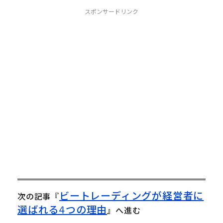
し
b
し
て
o
て
スポンサードリンク
T
o
G
w
k
o
i
で
o
t
共
g
t
有
l
e
す
e
r
る
+
で
に
で
共
は
共
有
ク
有
(
リ
(
新
ッ
新
し
ク
し
い
し
い
ウ
て
ウ
ィ
く
ィ
ン
だ
ン
ド
さ
ド
ウ
い
ウ
で
(
で
開
新
開
き
し
き
ま
い
ま
す
ウ
す
)
ィ
)
ン
ド
ウ
で
開
き
ビートレーディングが経営者に
次の記事
『
ま
す
選ばれる4つの理由
』へ進む
)