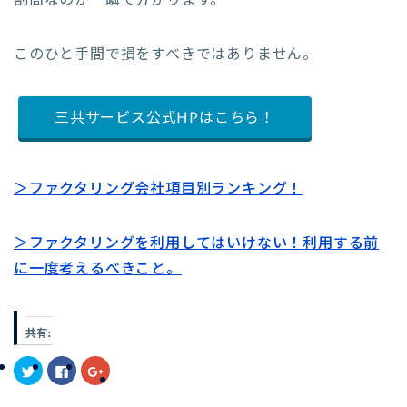
割高なのか一瞬で分かります。
このひと手間で損をすべきではありません。
三共サービス公式HPはこちら！
＞ファクタリング会社項目別ランキング！
＞ファクタリングを利用してはいけない！利用する前
に一度考えるべきこと。
共有:
ク
F
ク
リ
a
リ
ッ
c
ッ
ク
e
ク